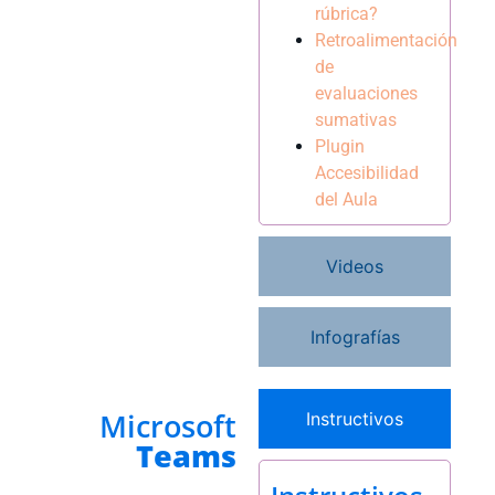
rúbrica?
Retroalimentación
de
evaluaciones
sumativas
Plugin
Accesibilidad
del Aula
Videos
Infografías
Microsoft
Instructivos
Teams