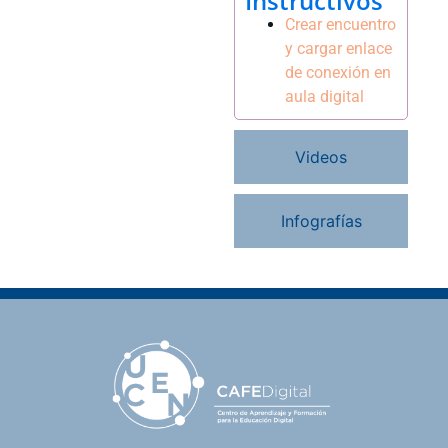
Instructivos
Crear encuentro
y cargar enlace
de conexión en
aula digital
Videos
Infografías